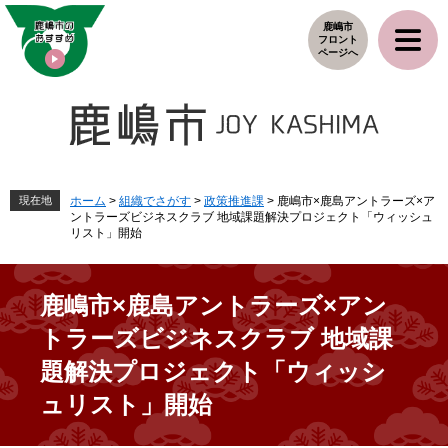
ペ
メ
鹿嶋市
ー
ニ
フロント
ジ
ュ
ページへ
の
ー
先
を
頭
飛
で
ば
す
し
。
て
本
現在地
ホーム
>
組織でさがす
>
政策推進課
>
鹿嶋市×鹿島アントラーズ×ア
ントラーズビジネスクラブ 地域課題解決プロジェクト「ウィッシュ
文
リスト」開始
へ
鹿嶋市×鹿島アントラーズ×アン
トラーズビジネスクラブ 地域課
題解決プロジェクト「ウィッシ
ュリスト」開始