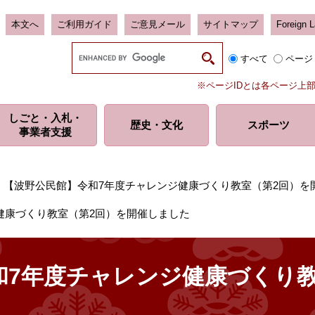
本文へ
ご利用ガイド
ご意見メール
サイトマップ
Foreign 
G
すべて
ページ
o
o
※ページIDとは各ページ上
g
l
しごと・入札・
e
歴史・
文化
スポーツ
事業者支援
カ
ス
タ
ム
>
【波野公民館】令和7年度チャレンジ健康づくり教室（第2回）を
検
索
健康づくり教室（第2回）を開催しました
和7年度チャレンジ健康づくり教