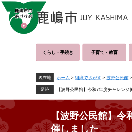
ペ
メ
ー
ニ
ジ
ュ
の
ー
先
を
頭
飛
で
ば
くらし・
手続き
子育て・
教育
す
し
。
て
本
文
現在地
ホーム
>
組織でさがす
>
波野公民館
へ
【波野公民館】令和7年度チャレンジ
【波野公民館】令
催しました