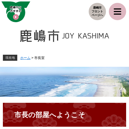
ペ
メ
鹿嶋市
ー
ニ
フロント
ジ
ュ
ページへ
の
ー
先
を
頭
飛
で
ば
す
し
。
て
本
現在地
ホーム
>
市長室
文
へ
本
文
市長の部屋へようこそ