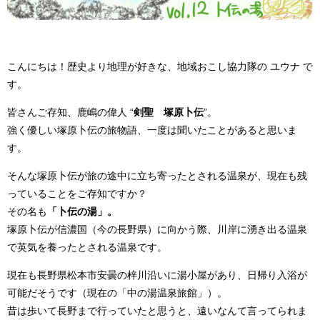
こんにちは！歴史より地理が好きな、地域おこし協力隊の ユウナ で
す。
皆さんご存知、鹿嶋の偉人 “
剣聖 塚原卜伝
”。
強く優しい塚原卜伝の旅物語、一度は聞いたことがあると思いま
す。
そんな塚原卜伝が旅の途中に立ち寄ったとされる温泉が、現在も残
っていることをご存知ですか？
その名も
「卜伝の湯」。
塚原卜伝が信濃国（今の長野県）に向かう際、川岸に湧き出る温泉
で英気を養ったとされる温泉です。
現在も長野県松本市安曇の梓川沿いに湯小屋があり、日帰り入浴が
可能だそうです（現在の「中の湯温泉旅館」）。
昔は歩いて長野まで行っていたと思うと、遠いなんて言ってられま