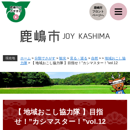
ペ
メ
鹿嶋市
ー
ニ
フロント
ジ
ュ
ページへ
の
ー
先
を
頭
飛
で
ば
す
し
。
て
本
現在地
ホーム
>
分類でさがす
>
観光
>
見る・巡る
>
自然
>
>
地域おこし協
力隊
>
【 地域おこし協力隊 】目指せ！”カシマスター！”vol.12
文
へ
本
文
【 地域おこし協力隊 】目指
せ！”カシマスター！”vol.12