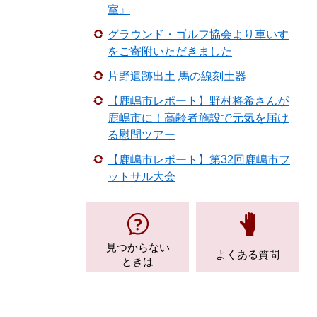
室』
グラウンド・ゴルフ協会より車いす
をご寄附いただきました
片野遺跡出土 馬の線刻土器
【鹿嶋市レポート】野村将希さんが
鹿嶋市に！高齢者施設で元気を届け
る慰問ツアー
【鹿嶋市レポート】第32回鹿嶋市フ
ットサル大会
見つからない
よくある質問
ときは