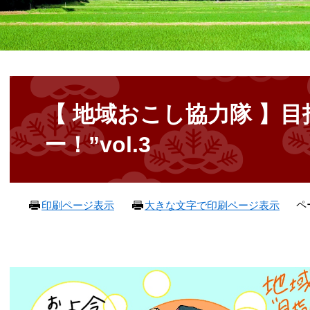
本
文
【 地域おこし協力隊 】
ー！”vol.3
ペ
印刷ページ表示
大きな文字で印刷ページ表示