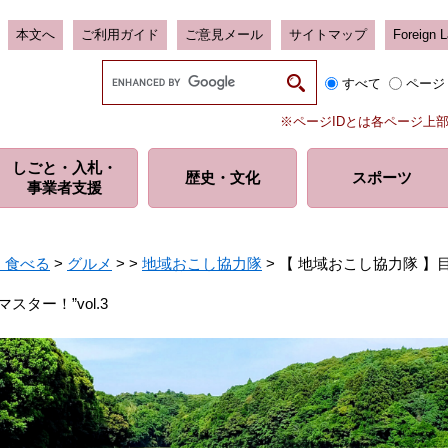
本文へ
ご利用ガイド
ご意見メール
サイトマップ
Foreign 
G
すべて
ページ
o
o
※ページIDとは各ページ上
g
l
しごと・入札・
e
歴史・
文化
スポーツ
事業者支援
カ
ス
タ
ム
・食べる
>
グルメ
>
>
地域おこし協力隊
>
【 地域おこし協力隊 】目
検
索
ター！”vol.3