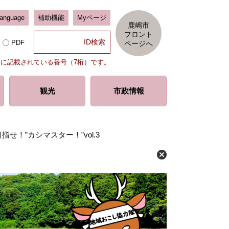
Language
補助機能
Myページ
鹿嶋市
フロント
PDF
ページへ
部に記載されている番号（7桁）です。
観光
市政情報
指せ！”カシマスター！”vol.3