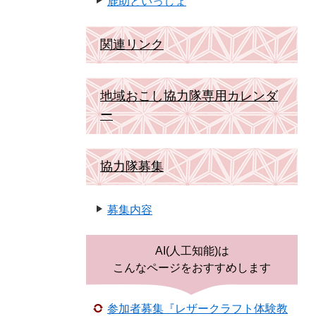
鹿助といっしょ
関連リンク
地域おこし協力隊専用カレンダ
ー
協力隊募集
募集内容
AI(人工知能)は
こんなページをおすすめします
参加者募集『レザークラフト体験教