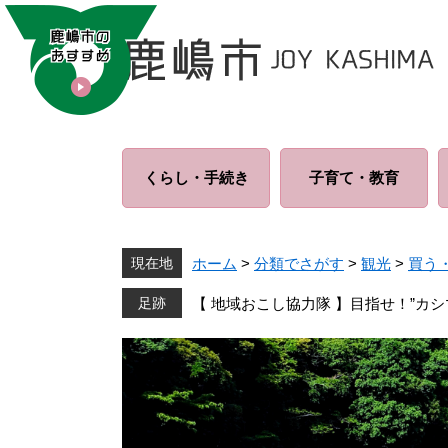
ペ
メ
ー
ニ
ジ
ュ
の
ー
先
を
頭
飛
で
ば
くらし・
手続き
子育て・
教育
す
し
。
て
本
文
現在地
ホーム
>
分類でさがす
>
観光
>
買う
へ
【 地域おこし協力隊 】目指せ！”カシマス