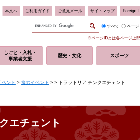
本文へ
ご利用ガイド
ご意見メール
サイトマップ
Foreign 
G
すべて
ページ
o
o
※ページIDとは各ページ上
g
l
しごと・入札・
e
歴史・
文化
スポーツ
事業者支援
カ
ス
タ
ム
イベント
>
食のイベント
>
>
トラットリア チンクエチェント
検
索
ンクエチェント