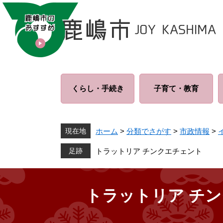
ペ
メ
ー
ニ
ジ
ュ
の
ー
先
を
頭
飛
で
ば
くらし・
手続き
子育て・
教育
す
し
。
て
本
文
現在地
ホーム
>
分類でさがす
>
市政情報
>
へ
トラットリア チンクエチェント
トラットリア チ