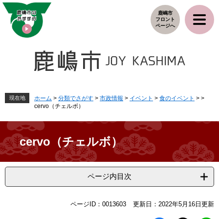
ペ
メ
鹿嶋市
ー
ニ
フロント
ジ
ュ
ページへ
の
ー
先
を
頭
飛
で
ば
す
し
。
て
本
現在地
ホーム
>
分類でさがす
>
市政情報
>
イベント
>
食のイベント
>
>
cervo（チェルボ）
文
へ
cervo（チェルボ）
ページ内目次
本
ページID：0013603
更新日：2022年5月16日更新
文