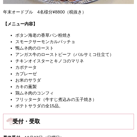
年末オードブル 4名様分¥8800（税抜き）
【メニュー内容】
ボタン海老の香草パン粉焼き
スモークサーモンカルパッチョ
鴨ムネ肉のロースト
アンガス牛のローストビーフ（バルサミコ仕立て）
チキンオイスターとキノコのマリネ
カポナータ
カプレーゼ
お米のサラダ
カキの薫製
鶏ムネ肉のコンフィ
フリッタータ（牛すじ煮込みの玉子焼き）
ポテトサラダの全15品。
受付・受取