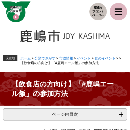
ペ
メ
鹿嶋市
ー
ニ
フロント
ジ
ュ
ページへ
の
ー
先
を
頭
飛
で
ば
す
し
。
て
本
現在地
ホーム
>
分類でさがす
>
市政情報
>
イベント
>
食のイベント
>
>
【飲食店の方向け】「#鹿嶋エール飯」の参加方法
文
へ
【飲食店の方向け】「#鹿嶋エー
ル飯」の参加方法
ページ内目次