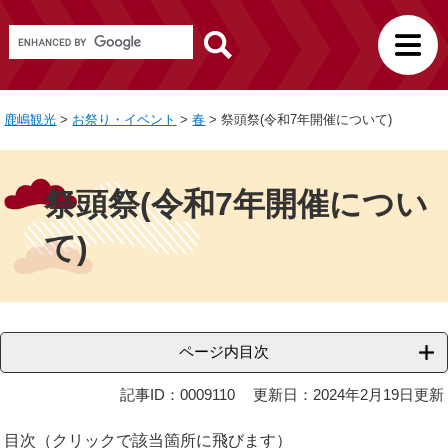
ペ
メ
観
G
ー
ニ
光
o
ジ
ュ
サ
o
の
ー
イ
g
先
を
ト
鹿嶋観光
>
お祭り・イベント
>
春
>
祭頭祭(令和7年開催について)
l
頭
飛
e
で
ば
本
カ
す
し
文
ス
祭頭祭(令和7年開催につい
。
て
タ
ム
本
て)
検
文
索
へ
ページ内目次
記事ID：0009110
更新日：2024年2月19日更新
目次（クリックで該当箇所に飛びます）