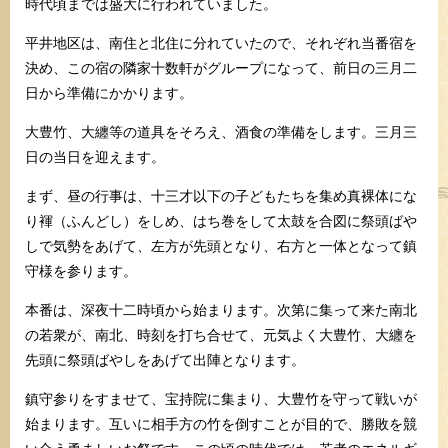
時代頃までは盛大に行われていました。
平井地区は、南住と北住に分れていたので、それぞれ当番宿を
決め、この宿の隣家十数軒がグループになって、前日の三月二
日から準備にかかります。
大豊竹、大纏等の道具をそろえ、酒食の準備をします。三月三
日の当日を迎えます。
まず、昼の行事は、十三才以下の子どもたちを集め真裸体にな
り褌（ふんどし）をしめ、はち巻をして太鼓を合図に祭頭ばや
しで気勢をあげて、左方が先頭となり、右方と一体となって鎮
守様を参ります。
本番は、深夜十二時頃から始まります。次第に集って来た南北
の若衆が、南北、時刻を打ち合せて、元気よく大豊竹、大纏を
先頭に祭頭ばやしをあげて出陣となります。
鎮守参りをすませて、宝持院に集まり、大豊竹を守って戦いが
始まります。互いに相手方の竹を倒すことが目的で、勝敗を競