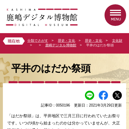
ペ
メ
ー
ニ
ジ
ュ
の
ー
先
を
頭
飛
で
ば
分類でさがす
>
歴史・文化
>
歴史・文化
>
文化財
す
し
>
>
鹿嶋デジタル博物館
>
平井のはだか祭頭
。
て
本
本
文
文
平井のはだか祭頭
へ
記事ID：0050196
更新日：2021年3月29日更新
「はだか祭頭」は、平井地区で三月三日に行われていたお祭り
です。いつの頃から始まったのかは分かっていませんが、大正