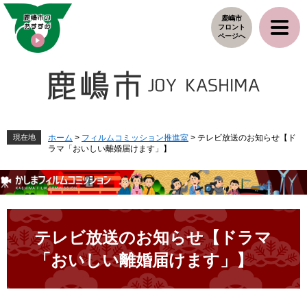
ペ
メ
鹿嶋市
ー
ニ
フロント
ジ
ュ
ページへ
の
ー
先
を
頭
飛
で
ば
す
し
。
て
本
現在地
ホーム
>
フィルムコミッション推進室
>
テレビ放送のお知らせ【ド
ラマ「おいしい離婚届けます」】
文
へ
本
文
テレビ放送のお知らせ【ドラマ
「おいしい離婚届けます」】