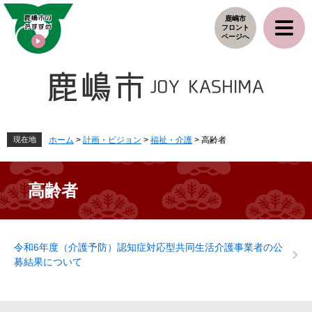
ペ
メ
鹿嶋市
ー
ニ
フロント
ジ
ュ
ページへ
の
ー
先
を
頭
飛
で
ば
す
し
。
て
本
現在地
ホーム
>
計画・ビジョン
>
福祉・介護
>
高齢者
文
へ
高齢者
本
令和6年度（介護予防）認知症対応型共同生活介護事業者の公
文
募結果について