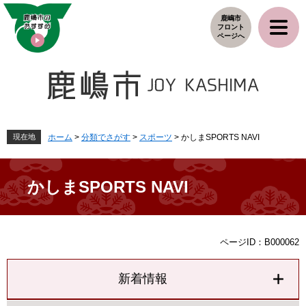
ペ
メ
鹿嶋市
ー
ニ
フロント
ジ
ュ
ページへ
の
ー
先
を
頭
飛
で
ば
す
し
。
て
本
現在地
ホーム
>
分類でさがす
>
スポーツ
>
かしまSPORTS NAVI
文
へ
かしまSPORTS NAVI
本
ページID：B000062
文
新着情報