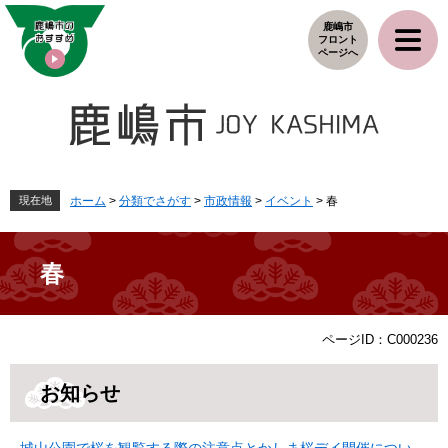
ペ
メ
鹿嶋市
ー
ニ
フロント
ジ
ュ
ページへ
の
ー
先
を
頭
飛
で
ば
す
し
。
て
本
現在地
ホーム
>
分類でさがす
>
市政情報
>
イベント
>
春
文
へ
春
本
ページID：C000236
文
お知らせ