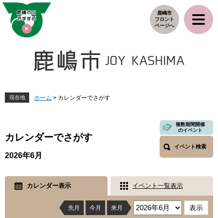
ペ
メ
鹿嶋市
ー
ニ
フロント
ジ
ュ
ページへ
の
ー
先
を
頭
飛
で
ば
す
し
。
て
本
現在地
ホーム
>
カレンダーでさがす
文
へ
本
複数期間開催
のイベント
文
カレンダーでさがす
イベント検索
2026年6月
カレンダー表示
イベント一覧表示
先月
今月
来月