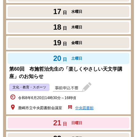
17
水曜日
日
18
木曜日
日
19
金曜日
日
20
土曜日
日
第60回 布施哲治先生の「楽しくやさしい天文学講
座」のお知らせ
文化・教育・スポーツ
令和8年6月20日14時30分～16時頃
鹿嶋市立中央図書館会議室
中央図書館
21
日曜日
日