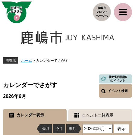
ペ
メ
鹿嶋市
ー
ニ
フロント
ジ
ュ
ページへ
の
ー
先
を
頭
飛
で
ば
す
し
。
て
本
現在地
ホーム
>
カレンダーでさがす
文
へ
本
複数期間開催
のイベント
文
カレンダーでさがす
イベント検索
2026年6月
カレンダー表示
イベント一覧表示
先月
今月
来月