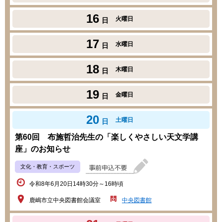
16
火曜日
日
17
水曜日
日
18
木曜日
日
19
金曜日
日
20
土曜日
日
第60回 布施哲治先生の「楽しくやさしい天文学講
座」のお知らせ
文化・教育・スポーツ
令和8年6月20日14時30分～16時頃
鹿嶋市立中央図書館会議室
中央図書館