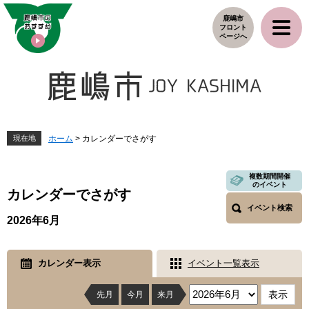
ペ
メ
鹿嶋市
ー
ニ
フロント
ジ
ュ
ページへ
の
ー
先
を
頭
飛
で
ば
す
し
。
て
本
現在地
ホーム
>
カレンダーでさがす
文
へ
本
複数期間開催
のイベント
文
カレンダーでさがす
イベント検索
2026年6月
カレンダー表示
イベント一覧表示
先月
今月
来月