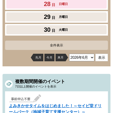
28
日曜日
日
29
月曜日
日
30
火曜日
日
全件表示
先月
今月
来月
複数期間開催のイベント
7日以上開催のイベントを表示
よみきかせタイムをはじめました！～セイビ堂ドリ
ームパーク（地域子育て支援センター）～