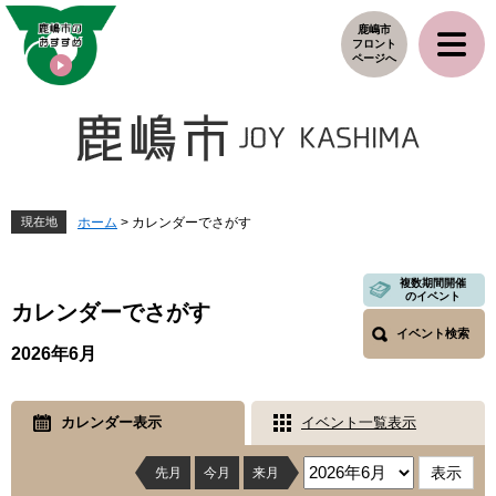
ペ
メ
鹿嶋市
ー
ニ
フロント
ジ
ュ
ページへ
の
ー
先
を
頭
飛
で
ば
す
し
。
て
本
現在地
ホーム
>
カレンダーでさがす
文
へ
本
複数期間開催
のイベント
文
カレンダーでさがす
イベント検索
2026年6月
カレンダー表示
イベント一覧表示
先月
今月
来月