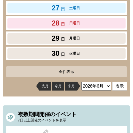
27
土曜日
日
28
日曜日
日
29
月曜日
日
30
火曜日
日
全件表示
先月
今月
来月
複数期間開催のイベント
7日以上開催のイベントを表示