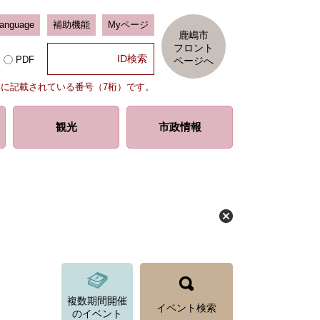
Language
補助機能
Myページ
鹿嶋市
フロント
PDF
ページへ
部に記載されている番号（7桁）です。
観光
市政情報
複数期間開催
イベント検索
のイベント