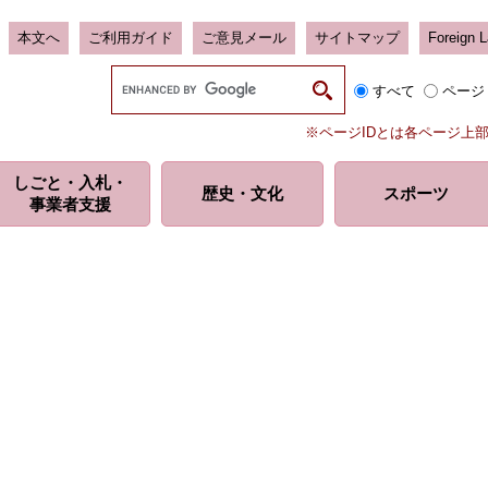
本文へ
ご利用ガイド
ご意見メール
サイトマップ
Foreign 
G
すべて
ページ
o
o
※ページIDとは各ページ上
g
l
しごと・入札・
e
歴史・
文化
スポーツ
事業者支援
カ
ス
タ
ム
検
索