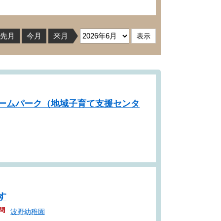
先月
今月
来月
ームパーク（地域子育て支援センタ
す
波野幼稚園