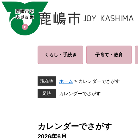
ペ
メ
ー
ニ
ジ
ュ
の
ー
先
を
頭
飛
で
ば
くらし・
手続き
子育て・
教育
す
し
。
て
本
文
現在地
ホーム
>
カレンダーでさがす
へ
カレンダーでさがす
本
文
カレンダーでさがす
2026年6月