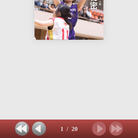
1
/
20