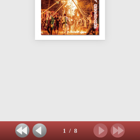
1
/
8